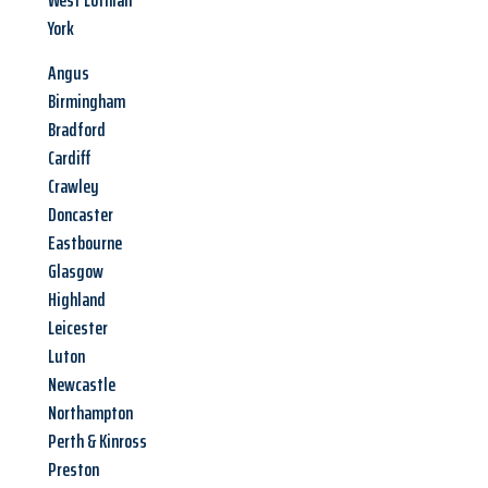
West Lothian
York
Angus
Birmingham
Bradford
Cardiff
Crawley
Doncaster
Eastbourne
Glasgow
Highland
Leicester
Luton
Newcastle
Northampton
Perth & Kinross
Preston