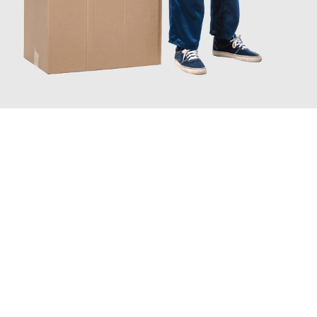
JETZT ANFRAGEN
Erleben Sie mit Umzugsmeister Kluge Heilbronn, wie
einfach und
stressfrei Ihr Umzug Heilbronn Newcastle
sein kann. Unser
Expertenteam steht bereit, um Ihnen einen reibungslosen
Übergang in Ihr neues Zuhause zu garantieren.