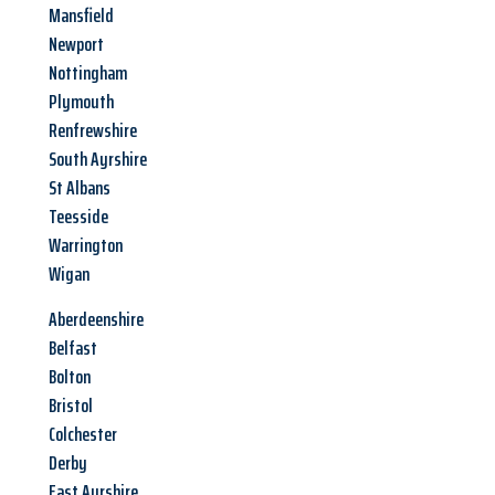
Mansfield
Newport
Nottingham
Plymouth
Renfrewshire
South Ayrshire
St Albans
Teesside
Warrington
Wigan
Aberdeenshire
Belfast
Bolton
Bristol
Colchester
Derby
East Ayrshire