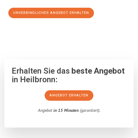
UNVERBINDLICHES ANGEBOT ERHALTEN
100% unverbindlich
– Garantiert eine Antwort
innerhalb von 15
Minuten
.
Erhalten Sie das
beste Angebot
in Heilbronn:
ANGEBOT ERHALTEN
Angebot
in 15 Minuten
(garantiert).