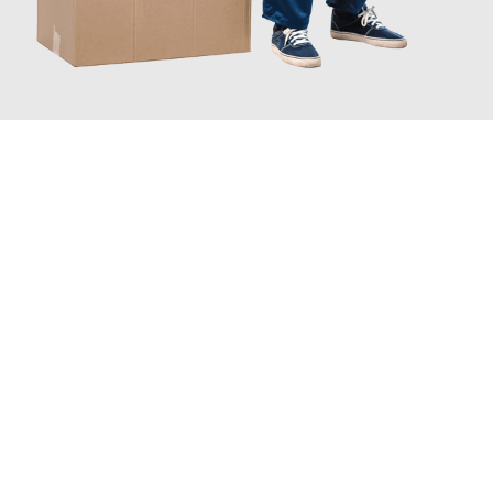
JETZT ANFRAGEN
Erleben Sie mit Umzugsmeister Kluge Heilbronn, wie
einfach und
stressfrei Ihr Umzug Heilbronn Dundee
sein kann. Unser
Expertenteam steht bereit, um Ihnen einen reibungslosen
Übergang in Ihr neues Zuhause zu garantieren.
Jetzt
unverbindliches Angebot
erhalten &
100€ sparen: