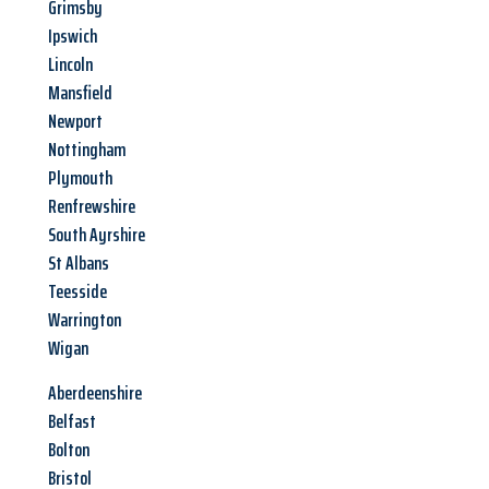
Grimsby
Ipswich
Lincoln
Mansfield
Newport
Nottingham
Plymouth
Renfrewshire
South Ayrshire
St Albans
Teesside
Warrington
Wigan
Aberdeenshire
Belfast
Bolton
Bristol