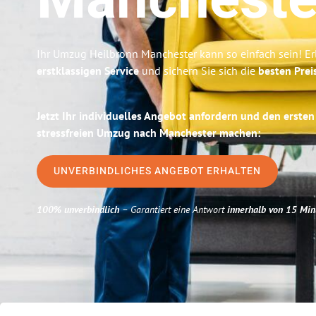
Mancheste
Ihr Umzug Heilbronn Manchester kann so einfach sein! Er
erstklassigen Service
und sichern Sie sich die
besten Prei
Jetzt Ihr individuelles Angebot anfordern und den ersten
stressfreien Umzug nach Manchester machen:
UNVERBINDLICHES ANGEBOT ERHALTEN
100% unverbindlich
– Garantiert eine Antwort
innerhalb von 15 Min