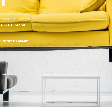
r
leben Sie unseren
se in Heilbronn
.
 Schritt zu einem
uten
.