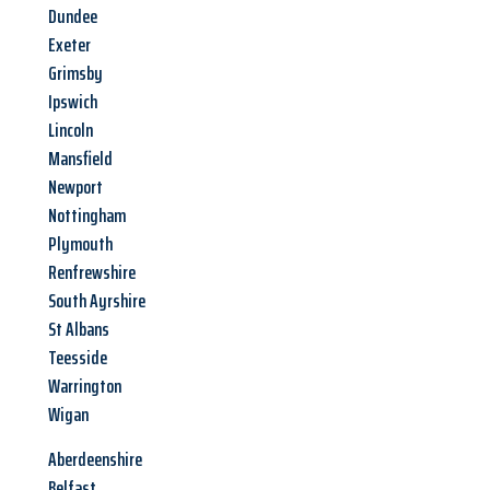
Dundee
Exeter
Grimsby
Ipswich
Lincoln
Mansfield
Newport
Nottingham
Plymouth
Renfrewshire
South Ayrshire
St Albans
Teesside
Warrington
Wigan
Aberdeenshire
Belfast