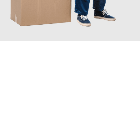
JETZT ANFRAGEN
Erleben Sie mit Umzugsmeister Kluge Heilbronn, wie
einfach und
stressfrei Ihr Umzug Heilbronn Glasgow
sein kann. Unser
Expertenteam steht bereit, um Ihnen einen reibungslosen
Übergang in Ihr neues Zuhause zu garantieren.