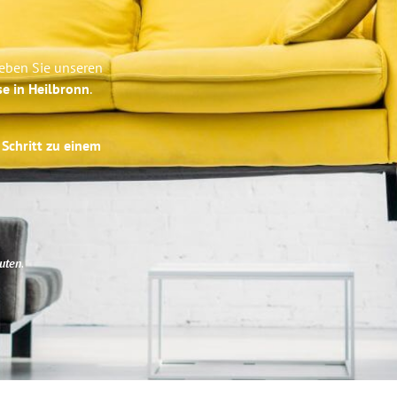
leben Sie unseren
se in Heilbronn
.
 Schritt zu einem
uten
.