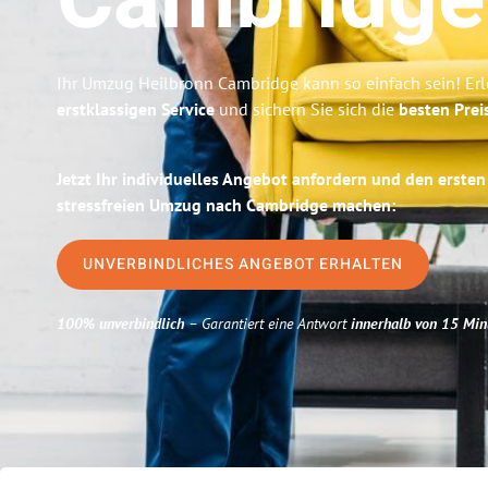
Cambridge
Ihr Umzug Heilbronn Cambridge kann so einfach sein! Er
erstklassigen Service
und sichern Sie sich die
besten Prei
Jetzt Ihr individuelles Angebot anfordern und den ersten
stressfreien Umzug nach Cambridge machen:
UNVERBINDLICHES ANGEBOT ERHALTEN
100% unverbindlich
– Garantiert eine Antwort
innerhalb von 15 Min