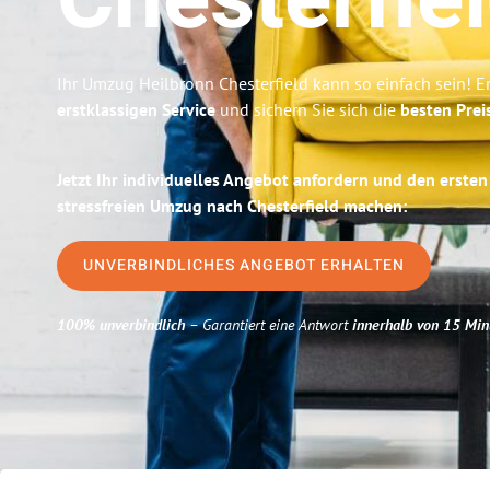
Chesterfie
Ihr Umzug Heilbronn Chesterfield kann so einfach sein! E
erstklassigen Service
und sichern Sie sich die
besten Prei
Jetzt Ihr individuelles Angebot anfordern und den ersten
stressfreien Umzug nach Chesterfield machen:
UNVERBINDLICHES ANGEBOT ERHALTEN
100% unverbindlich
– Garantiert eine Antwort
innerhalb von 15 Min