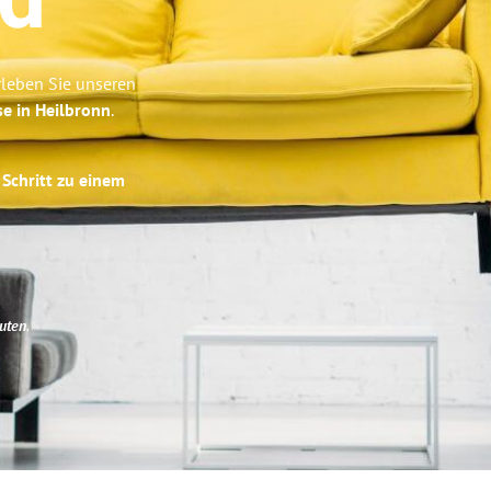
ld
rleben Sie unseren
se in Heilbronn
.
 Schritt zu einem
uten
.