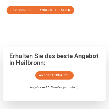
UNVERBINDLICHES ANGEBOT ERHALTEN
100% unverbindlich
– Garantiert eine Antwort
innerhalb von 15
Minuten
.
Erhalten Sie das
beste Angebot
in Heilbronn:
ANGEBOT ERHALTEN
Angebot
in 15 Minuten
(garantiert).