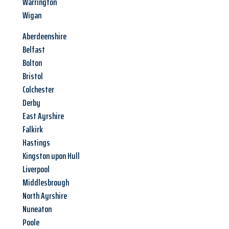
Warrington
Wigan
Aberdeenshire
Belfast
Bolton
Bristol
Colchester
Derby
East Ayrshire
Falkirk
Hastings
Kingston upon Hull
Liverpool
Middlesbrough
North Ayrshire
Nuneaton
Poole