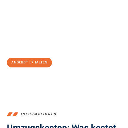
Erleben Sie mit Umzugsmeister Kluge Heilbronn, wie
einfach und
stressfrei Ihr Umzug Heilbronn Die Medway Towns
sein kann.
Unser Expertenteam steht bereit, um Ihnen einen reibungslosen
Übergang in Ihr neues Zuhause zu garantieren.
Jetzt
unverbindliches Angebot
erhalten &
100€ sparen:
ANGEBOT ERHALTEN
+4915792653378
INFORMATIONEN