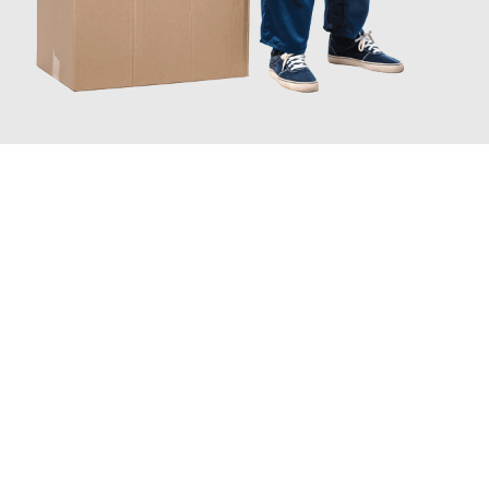
JETZT ANFRAGEN
Erleben Sie mit Umzugsmeister Kluge Heilbronn, wie
einfach und
stressfrei Ihr Umzug Heilbronn Swindon
sein kann. Unser
Expertenteam steht bereit, um Ihnen einen reibungslosen
Übergang in Ihr neues Zuhause zu garantieren.