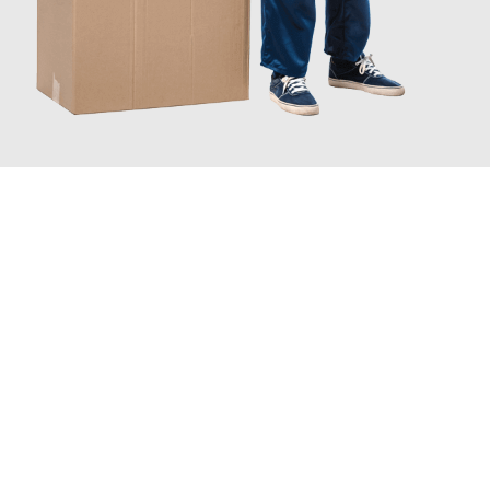
JETZT ANFRAGEN
Erleben Sie mit Umzugsmeister Kluge Heilbronn, wie
einfach und
stressfrei Ihr Umzug Heilbronn St Albans
sein kann. Unser
Expertenteam steht bereit, um Ihnen einen reibungslosen
Übergang in Ihr neues Zuhause zu garantieren.