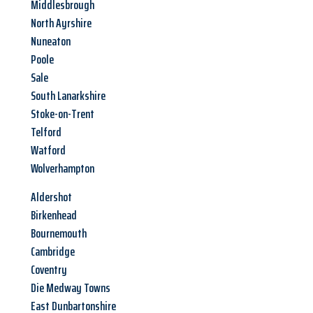
Middlesbrough
North Ayrshire
Nuneaton
Poole
Sale
South Lanarkshire
Stoke-on-Trent
Telford
Watford
Wolverhampton
Aldershot
Birkenhead
Bournemouth
Cambridge
Coventry
Die Medway Towns
East Dunbartonshire