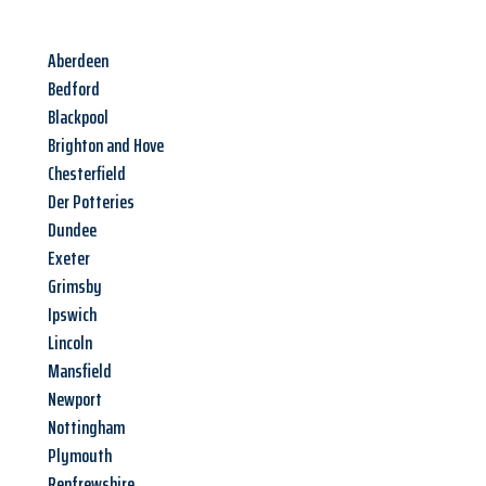
Aberdeen
Bedford
Blackpool
Brighton and Hove
Chesterfield
Der Potteries
Dundee
Exeter
Grimsby
Ipswich
Lincoln
Mansfield
Newport
Nottingham
Plymouth
Renfrewshire