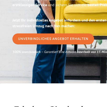
erstklassigen Service
und sichern Sie sich die
besten Prei
Jetzt Ihr individuelles Angebot anfordern und den ersten
stressfreien Umzug nach Van machen:
UNVERBINDLICHES ANGEBOT ERHALTEN
100% unverbindlich
– Garantiert eine Antwort
innerhalb von 15 Min