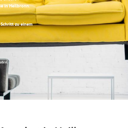
se in Heilbronn
.
 Schritt zu einem
uten
.