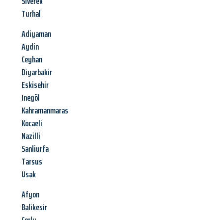
Siverek
Turhal
Adiyaman
Aydin
Ceyhan
Diyarbakir
Eskisehir
Inegöl
Kahramanmaras
Kocaeli
Nazilli
Sanliurfa
Tarsus
Usak
Afyon
Balikesir