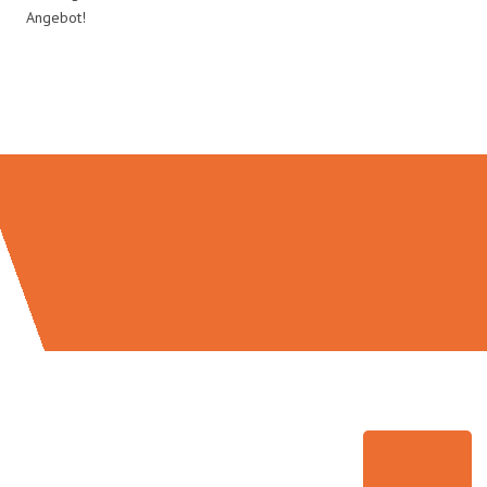
Angebot!
Umzugsmeister Kluge in Zahlen: