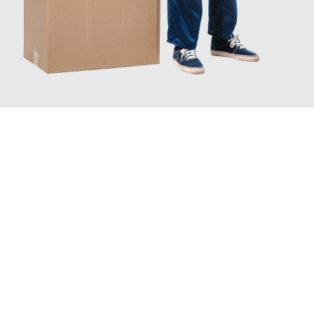
JETZT ANFRAGEN
Erleben Sie mit Umzugsmeister Kluge Heilbronn, wie
einfach und
stressfrei Ihr Umzug Heilbronn Kiziltepe
sein kann. Unser
Expertenteam steht bereit, um Ihnen einen reibungslosen
Übergang in Ihr neues Zuhause zu garantieren.