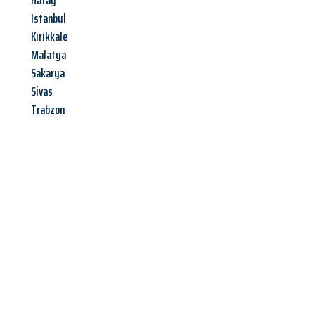
Hatay
Istanbul
Kirikkale
Malatya
Sakarya
Sivas
Trabzon
Jetzt anfragen &
Angebot
mit Best-Preis
erhalten!
Schicken Sie uns jetzt Ihre unverbindliche Anfrage und sichern
Sie sich Ihr
individuelles Umzugsangebot für Ihr Anliegen in
Heilbronn
zum Best-Preis! Nutzen Sie die Gelegenheit für einen