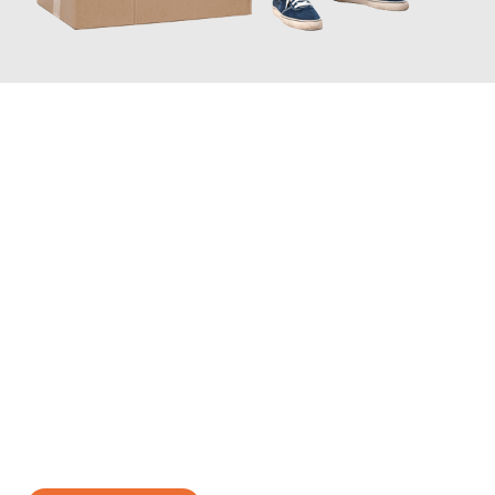
JETZT ANFRAGEN
Erleben Sie mit Umzugsmeister Kluge Heilbronn, wie
einfach und
stressfrei Ihr Umzug Heilbronn Izmir
sein kann. Unser
Expertenteam steht bereit, um Ihnen einen reibungslosen
Übergang in Ihr neues Zuhause zu garantieren.
Jetzt
unverbindliches Angebot
erhalten &
100€ sparen: