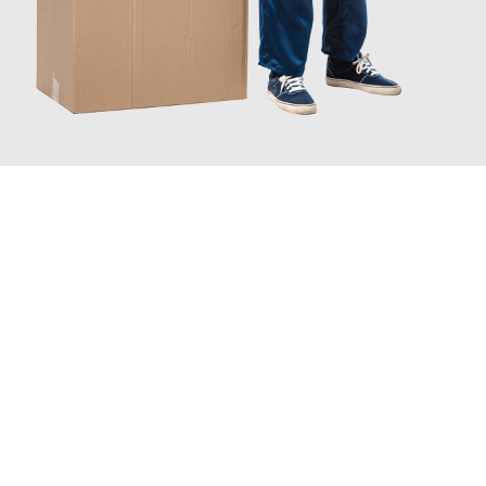
JETZT ANFRAGEN
Erleben Sie mit Umzugsmeister Kluge Heilbronn, wie
einfach und
stressfrei Ihr Umzug Heilbronn Karaman
sein kann. Unser
Expertenteam steht bereit, um Ihnen einen reibungslosen
Übergang in Ihr neues Zuhause zu garantieren.