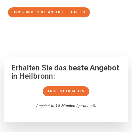
UNVERBINDLICHES ANGEBOT ERHALTEN
100% unverbindlich
– Garantiert eine Antwort
innerhalb von 15
Minuten
.
Erhalten Sie das
beste Angebot
in Heilbronn:
ANGEBOT ERHALTEN
Angebot
in 15 Minuten
(garantiert).