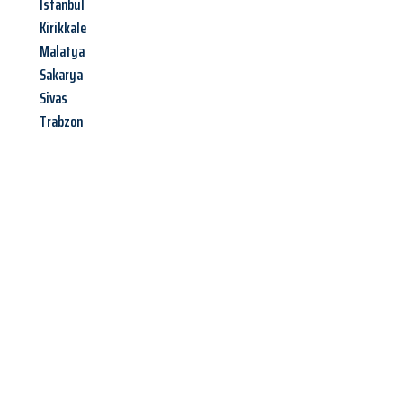
Istanbul
Kirikkale
Malatya
Sakarya
Sivas
Trabzon
Jetzt anfragen &
Angebot
mit Best-Preis
erhalten!
Schicken Sie uns jetzt Ihre unverbindliche Anfrage und sichern
Sie sich Ihr
individuelles Umzugsangebot für Ihr Anliegen in
Heilbronn
zum Best-Preis! Nutzen Sie die Gelegenheit für einen
stressfreien Umzug
mit maximalem Komfort: