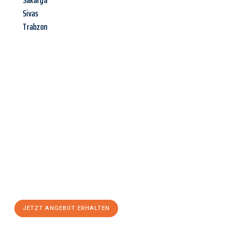
Sakarya
Sivas
Trabzon
Jetzt anfragen &
Angebot
mit Best-Preis
erhalten!
Schicken Sie uns jetzt Ihre unverbindliche Anfrage und sichern
Sie sich Ihr
individuelles Umzugsangebot für Ihr Anliegen in
Heilbronn
zum Best-Preis! Nutzen Sie die Gelegenheit für einen
stressfreien Umzug
mit maximalem Komfort:
JETZT ANGEBOT ERHALTEN