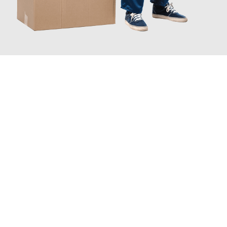
JETZT ANFRAGEN
Erleben Sie mit Umzugsmeister Kluge Heilbronn, wie
einfach und
stressfrei Ihr Umzug Heilbronn Aksaray
sein kann. Unser
Expertenteam steht bereit, um Ihnen einen reibungslosen
Übergang in Ihr neues Zuhause zu garantieren.
Jetzt
unverbindliches Angebot
erhalten &
100€ sparen: