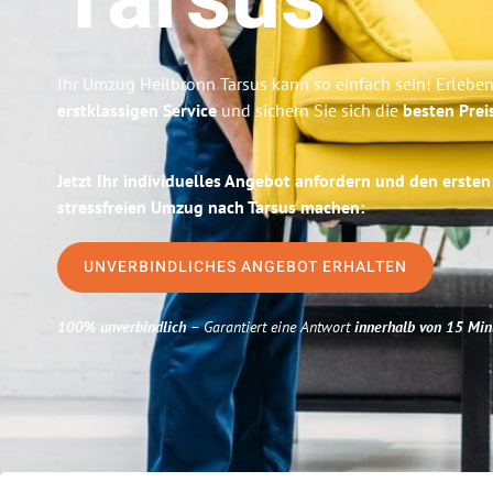
Tarsus
Ihr Umzug Heilbronn Tarsus kann so einfach sein! Erlebe
erstklassigen Service
und sichern Sie sich die
besten Prei
Jetzt Ihr individuelles Angebot anfordern und den ersten
stressfreien Umzug nach Tarsus machen:
UNVERBINDLICHES ANGEBOT ERHALTEN
100% unverbindlich
– Garantiert eine Antwort
innerhalb von 15 Min