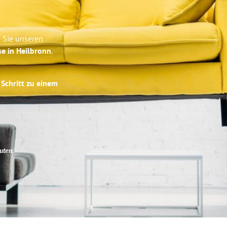
n Sie unseren
se in Heilbronn
.
 Schritt zu einem
uten
.