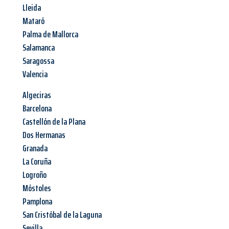
Lleida
Mataró
Palma de Mallorca
Salamanca
Saragossa
Valencia
Algeciras
Barcelona
Castellón de la Plana
Dos Hermanas
Granada
La Coruña
Logroño
Móstoles
Pamplona
San Cristóbal de la Laguna
Sevilla