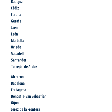
Badajoz
Cádiz
Coruña
Getafe
Jaén
León
Marbella
Oviedo
Sabadell
Santander
Torrejón de Ardoz
Alcorcón
Badalona
Cartagena
Donostia-San Sebastian
Gijón
Jerez de la Frontera