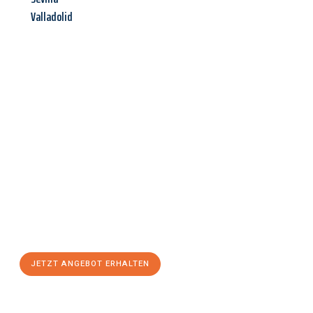
Valladolid
Jetzt anfragen &
Angebot
mit Best-Preis
erhalten!
Schicken Sie uns jetzt Ihre unverbindliche Anfrage und sichern
Sie sich Ihr
individuelles Umzugsangebot für Ihr Anliegen in
Heilbronn
zum Best-Preis! Nutzen Sie die Gelegenheit für einen
stressfreien Umzug
mit maximalem Komfort:
JETZT ANGEBOT ERHALTEN