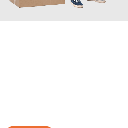
JETZT ANFRAGEN
Erleben Sie mit Umzugsmeister Kluge Heilbronn, wie
einfach und
stressfrei Ihr Umzug Heilbronn Mataró
sein kann. Unser
Expertenteam steht bereit, um Ihnen einen reibungslosen
Übergang in Ihr neues Zuhause zu garantieren.
Jetzt
unverbindliches Angebot
erhalten &
100€ sparen: