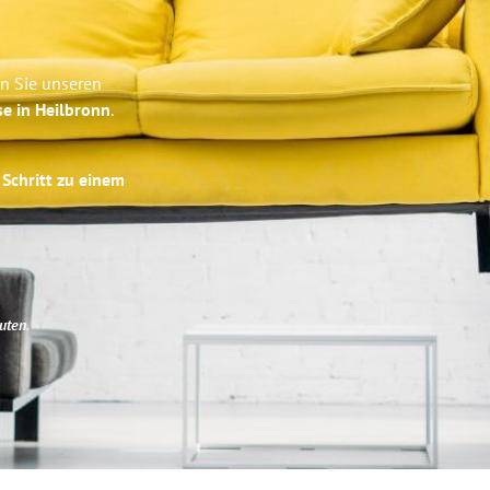
en Sie unseren
se in Heilbronn
.
 Schritt zu einem
uten
.