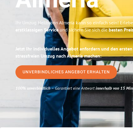
Almería
Ihr Umzug Heilbronn Almería kann so einfach sein! Erleb
erstklassigen Service
und sichern Sie sich die
besten Prei
Jetzt Ihr individuelles Angebot anfordern und den ersten
stressfreien Umzug nach Almería machen:
UNVERBINDLICHES ANGEBOT ERHALTEN
100% unverbindlich
– Garantiert eine Antwort
innerhalb von 15 Min