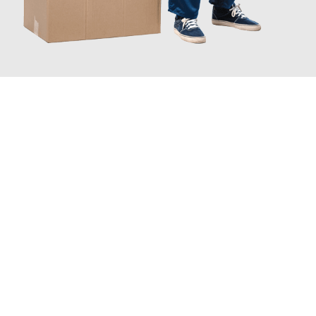
JETZT ANFRAGEN
Erleben Sie mit Umzugsmeister Kluge Heilbronn, wie
einfach und
stressfrei Ihr Umzug Heilbronn Schweiz
sein kann. Unser
Expertenteam steht bereit, um Ihnen einen reibungslosen
Übergang in Ihr neues Zuhause zu garantieren.
Jetzt
unverbindliches Angebot
erhalten &
100€ sparen: