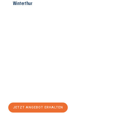
Winterthur
Jetzt anfragen &
Angebot
mit Best-Preis
erhalten!
Schicken Sie uns jetzt Ihre unverbindliche Anfrage und sichern
Sie sich Ihr
individuelles Umzugsangebot für Ihr Anliegen in
Heilbronn
zum Best-Preis! Nutzen Sie die Gelegenheit für einen
stressfreien Umzug
mit maximalem Komfort:
JETZT ANGEBOT ERHALTEN