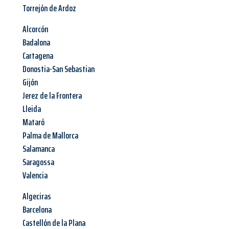
Torrejón de Ardoz
Alcorcón
Badalona
Cartagena
Donostia-San Sebastian
Gijón
Jerez de la Frontera
Lleida
Mataró
Palma de Mallorca
Salamanca
Saragossa
Valencia
Algeciras
Barcelona
Castellón de la Plana