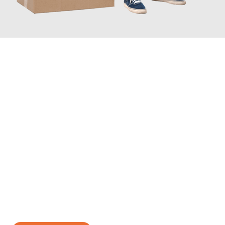
JETZT ANFRAGEN
Erleben Sie mit Umzugsmeister Kluge Heilbronn, wie
einfach und
stressfrei Ihr Umzug Heilbronn Bilbao
sein kann. Unser
Expertenteam steht bereit, um Ihnen einen reibungslosen
Übergang in Ihr neues Zuhause zu garantieren.
Jetzt
unverbindliches Angebot
erhalten &
100€ sparen: