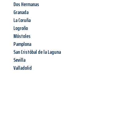
Dos Hermanas
Granada
La Coruña
Logroño
Móstoles
Pamplona
San Cristóbal de la Laguna
Sevilla
Valladolid
Jetzt anfragen &
Angebot
mit Best-Preis
erhalten!