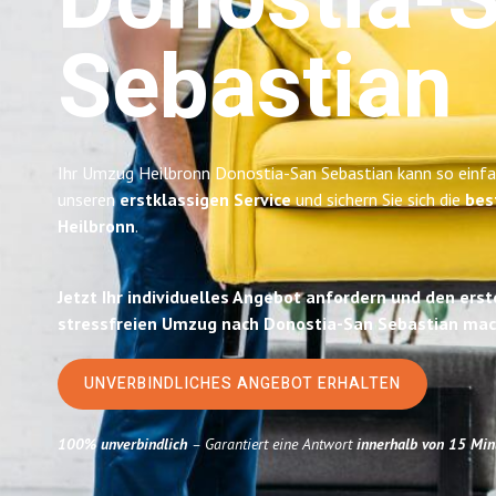
Donostia-
Sebastian
Ihr Umzug Heilbronn Donostia-San Sebastian kann so einfac
unseren
erstklassigen Service
und sichern Sie sich die
bes
Heilbronn
.
Jetzt Ihr individuelles Angebot anfordern und den erst
stressfreien Umzug nach Donostia-San Sebastian mac
UNVERBINDLICHES ANGEBOT ERHALTEN
100% unverbindlich
– Garantiert eine Antwort
innerhalb von 15 Min