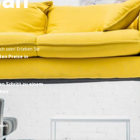
San
h sein! Erleben Sie
ten Preise in
en Schritt zu einem
hen:
uten
.