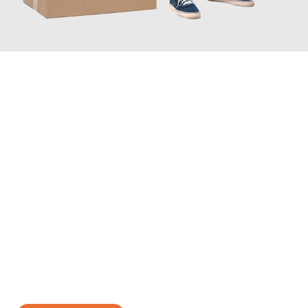
JETZT ANFRAGEN
Erleben Sie mit Umzugsmeister Kluge Heilbronn, wie
einfach und
stressfrei Ihr Umzug Heilbronn Luzern
sein kann. Unser
Expertenteam steht bereit, um Ihnen einen reibungslosen
Übergang in Ihr neues Zuhause zu garantieren.
Jetzt
unverbindliches Angebot
erhalten &
100€ sparen: