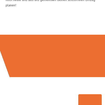
planen!
Umzugsmeister Kluge in Zahlen: