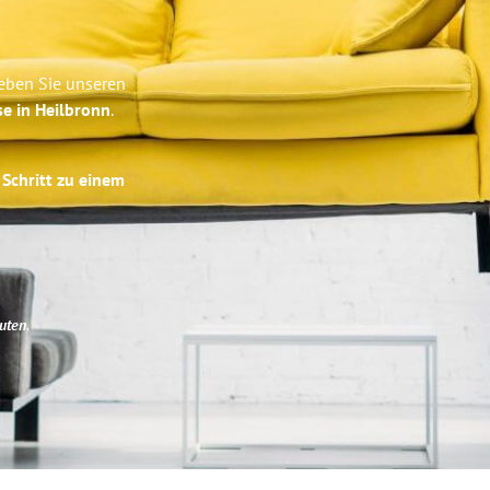
leben Sie unseren
se in Heilbronn
.
 Schritt zu einem
uten
.