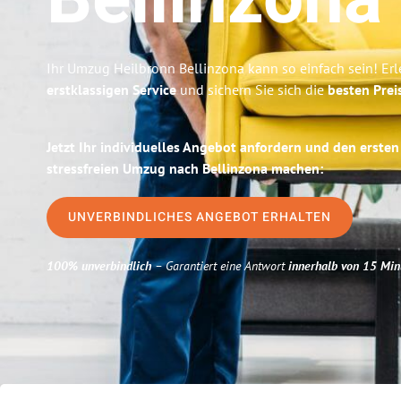
Bellinzona
Ihr Umzug Heilbronn Bellinzona kann so einfach sein! Er
erstklassigen Service
und sichern Sie sich die
besten Prei
Jetzt Ihr individuelles Angebot anfordern und den ersten
stressfreien Umzug nach Bellinzona machen:
UNVERBINDLICHES ANGEBOT ERHALTEN
100% unverbindlich
– Garantiert eine Antwort
innerhalb von 15 Min