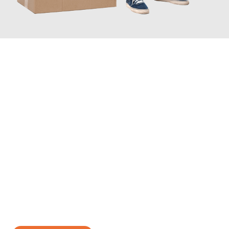
JETZT ANFRAGEN
Erleben Sie mit Umzugsmeister Kluge Heilbronn, wie
einfach und
stressfrei Ihr Umzug Heilbronn Basel
sein kann. Unser
Expertenteam steht bereit, um Ihnen einen reibungslosen
Übergang in Ihr neues Zuhause zu garantieren.
Jetzt
unverbindliches Angebot
erhalten &
100€ sparen: