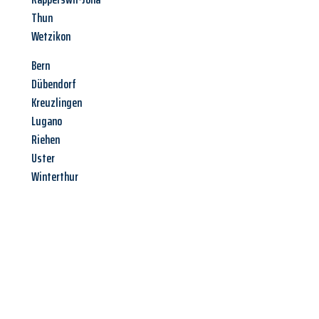
Thun
Wetzikon
Bern
Dübendorf
Kreuzlingen
Lugano
Riehen
Uster
Winterthur
Jetzt anfragen &
Angebot
mit Best-Preis
erhalten!