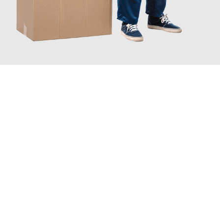
JETZT ANFRAGEN
Erleben Sie mit Umzugsmeister Kluge Heilbronn, wie
einfach und
stressfrei Ihr Umzug Heilbronn Carouge
sein kann. Unser
Expertenteam steht bereit, um Ihnen einen reibungslosen
Übergang in Ihr neues Zuhause zu garantieren.