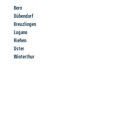
Bern
Dübendorf
Kreuzlingen
Lugano
Riehen
Uster
Winterthur
Jetzt anfragen &
Angebot
mit Best-Preis
erhalten!
Schicken Sie uns jetzt Ihre unverbindliche Anfrage und sichern
Sie sich Ihr
individuelles Umzugsangebot für Ihr Anliegen in