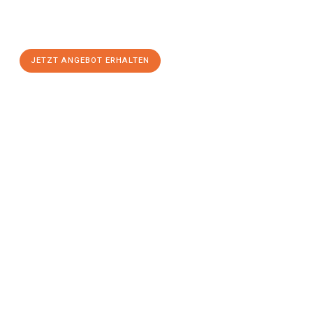
Heilbronn
zum Best-Preis! Nutzen Sie die Gelegenheit für einen
stressfreien Umzug
mit maximalem Komfort:
JETZT ANGEBOT ERHALTEN