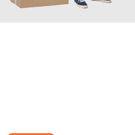
JETZT ANFRAGEN
Erleben Sie mit Umzugsmeister Kluge Heilbronn, wie
einfach und
stressfrei Ihr Umzug Heilbronn Hagen
sein kann. Unser
Expertenteam steht bereit, um Ihnen einen reibungslosen
Übergang in Ihr neues Zuhause zu garantieren.
Jetzt
unverbindliches Angebot
erhalten &
100€ sparen: