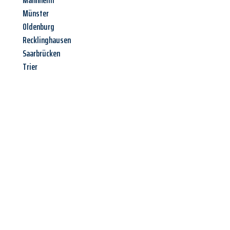
Mannheim
Münster
Oldenburg
Recklinghausen
Saarbrücken
Trier
Jetzt anfragen &
Angebot
mit Best-Preis
erhalten!
Schicken Sie uns jetzt Ihre unverbindliche Anfrage und sichern
Sie sich Ihr
individuelles Umzugsangebot für Ihr Anliegen in
Heilbronn
zum Best-Preis! Nutzen Sie die Gelegenheit für einen
stressfreien Umzug
mit maximalem Komfort: