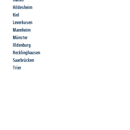
Hildesheim
Kiel
Leverkusen
Mannheim
Münster
Oldenburg
Recklinghausen
Saarbrücken
Trier
Jetzt anfragen &
Angebot
mit Best-Preis
erhalten!