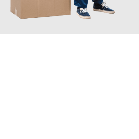
JETZT ANFRAGEN
Erleben Sie mit Umzugsmeister Kluge Heilbronn, wie
einfach und
stressfrei Ihr Umzug Heilbronn Rostock
sein kann. Unser
Expertenteam steht bereit, um Ihnen einen reibungslosen
Übergang in Ihr neues Zuhause zu garantieren.
Jetzt
unverbindliches Angebot
erhalten &
100€ sparen: