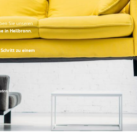
ben Sie unseren
se in Heilbronn
.
 Schritt zu einem
uten
.