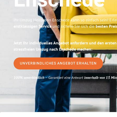
Enschede
Ihr Umzug Heilbronn Enschede kann so einfach sein! Erle
erstklassigen Service
und sichern Sie sich die
besten Prei
Jetzt Ihr individuelles Angebot anfordern und den ersten
stressfreien Umzug nach Enschede machen:
UNVERBINDLICHES ANGEBOT ERHALTEN
100% unverbindlich
– Garantiert eine Antwort
innerhalb von 15 Min