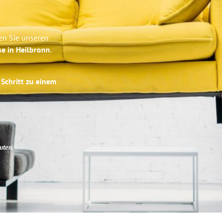
en Sie unseren
se in Heilbronn
.
 Schritt zu einem
uten
.