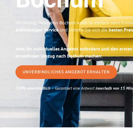
Bochum
Ihr Umzug Heilbronn Bochum kann so einfach sein! Erleb
erstklassigen Service
und sichern Sie sich die
besten Prei
Jetzt Ihr individuelles Angebot anfordern und den ersten
stressfreien Umzug nach Bochum machen:
UNVERBINDLICHES ANGEBOT ERHALTEN
100% unverbindlich
– Garantiert eine Antwort
innerhalb von 15 Min