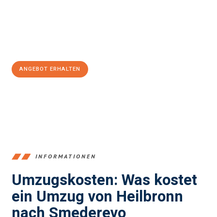
Übergang in Ihr neues Zuhause zu garantieren.
Jetzt
unverbindliches Angebot
erhalten &
100€ sparen:
ANGEBOT ERHALTEN
+4915792653378
INFORMATIONEN
Umzugskosten: Was kostet
ein Umzug von Heilbronn
nach Smederevo