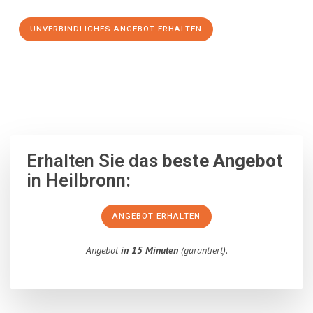
UNVERBINDLICHES ANGEBOT ERHALTEN
100% unverbindlich
– Garantiert eine Antwort
innerhalb von 15
Minuten
.
Erhalten Sie das
beste Angebot
in Heilbronn:
ANGEBOT ERHALTEN
Angebot
in 15 Minuten
(garantiert).