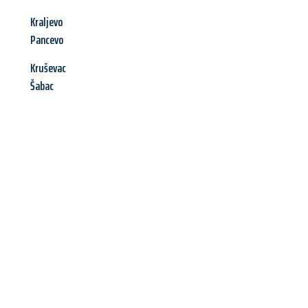
Kraljevo
Pancevo
Kruševac
Šabac
Jetzt anfragen &
Angebot
mit Best-Preis
erhalten!
Schicken Sie uns jetzt Ihre unverbindliche Anfrage und sichern
Sie sich Ihr
individuelles Umzugsangebot für Ihr Anliegen in
Heilbronn
zum Best-Preis! Nutzen Sie die Gelegenheit für einen
stressfreien Umzug
mit maximalem Komfort: