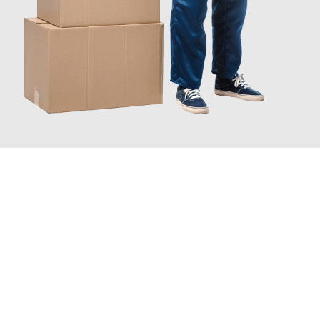
JETZT ANFRAGEN
Erleben Sie mit Umzugsmeister Kluge Heilbronn, wie
einfach und
stressfrei Ihr Umzug Heilbronn Smederevo
sein kann. Unser
Expertenteam steht bereit, um Ihnen einen reibungslosen