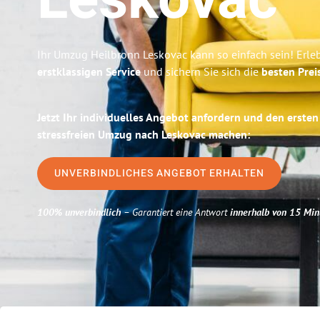
Leskovac
Ihr Umzug Heilbronn Leskovac kann so einfach sein! Erle
erstklassigen Service
und sichern Sie sich die
besten Prei
Jetzt Ihr individuelles Angebot anfordern und den ersten
stressfreien Umzug nach Leskovac machen:
UNVERBINDLICHES ANGEBOT ERHALTEN
100% unverbindlich
– Garantiert eine Antwort
innerhalb von 15 Min