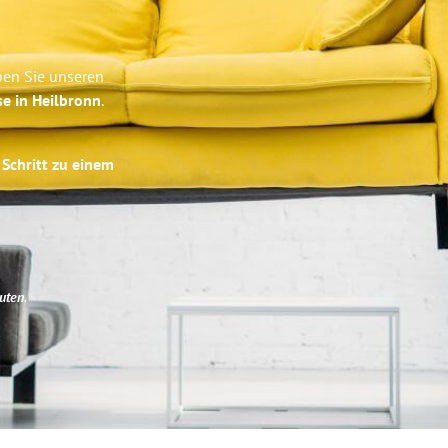
ben Sie unseren
se in Heilbronn
.
 Schritt zu einem
uten
.