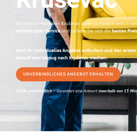
Kruševac
Ihr Umzug Heilbronn Kruševac kann so einfach sein! Erle
erstklassigen Service
und sichern Sie sich die
besten Prei
Jetzt Ihr individuelles Angebot anfordern und den ersten
stressfreien Umzug nach Kruševac machen:
UNVERBINDLICHES ANGEBOT ERHALTEN
100% unverbindlich
– Garantiert eine Antwort
innerhalb von 15 Min