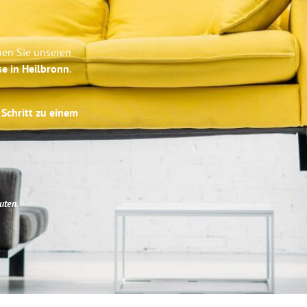
ben Sie unseren
se in Heilbronn
.
 Schritt zu einem
uten
.