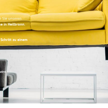
n Sie unseren
se in Heilbronn
.
 Schritt zu einem
uten
.