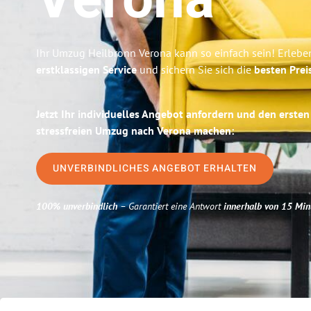
Verona
Ihr Umzug Heilbronn Verona kann so einfach sein! Erlebe
erstklassigen Service
und sichern Sie sich die
besten Prei
Jetzt Ihr individuelles Angebot anfordern und den ersten
stressfreien Umzug nach Verona machen:
UNVERBINDLICHES ANGEBOT ERHALTEN
100% unverbindlich
– Garantiert eine Antwort
innerhalb von 15 Min