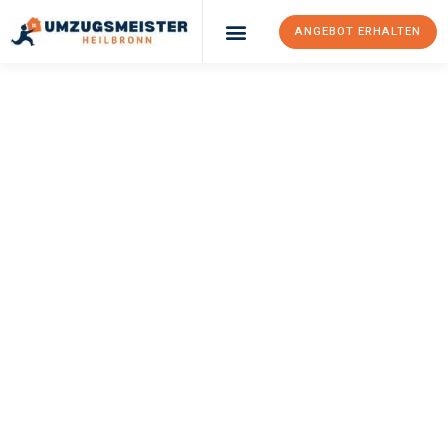
ANGEBOT ERHALTEN
Umzugsunternehmen Heilbronn
Umzugsservice Heilbronn
UMZUGSMEISTER
KLUGE
Umzug Heilbronn
Pescara
Ihr Umzug Heilbronn Pescara kann so einfach sein! Erleben Sie
unseren
erstklassigen Service
und sichern Sie sich die
besten
Preise in Heilbronn
.
Jetzt Ihr individuelles Angebot anfordern und den ersten
Schritt zu einem stressfreien Umzug nach Pescara machen: