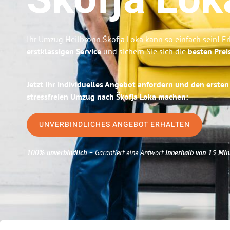
Škofja Lok
Ihr Umzug Heilbronn Škofja Loka kann so einfach sein! E
erstklassigen Service
und sichern Sie sich die
besten Prei
Jetzt Ihr individuelles Angebot anfordern und den ersten
stressfreien Umzug nach Škofja Loka machen:
UNVERBINDLICHES ANGEBOT ERHALTEN
100% unverbindlich
– Garantiert eine Antwort
innerhalb von 15 Min