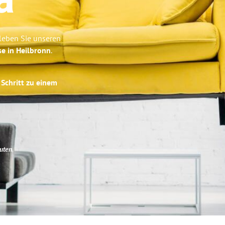
a
rleben Sie unseren
se in Heilbronn
.
 Schritt zu einem
uten
.