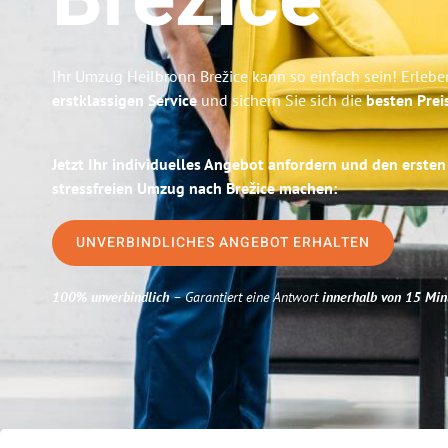
Brežice
Ihr Umzug Heilbronn Brežice kann so einfach sein! Erlebe
erstklassigen Service
und sichern Sie sich die
besten Prei
Jetzt Ihr individuelles Angebot anfordern und den ersten
stressfreien Umzug nach Brežice machen:
UNVERBINDLICHES ANGEBOT ERHALTEN
100% unverbindlich
– Garantiert eine Antwort
innerhalb von 15 Min