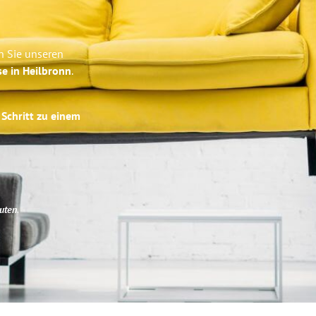
n Sie unseren
se in Heilbronn
.
 Schritt zu einem
uten
.