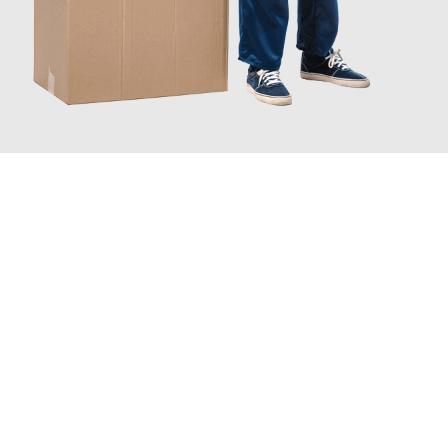
JETZT ANFRAGEN
Erleben Sie mit Umzugsmeister Kluge Heilbronn, wie
einfach und
stressfrei Ihr Umzug Heilbronn Warszawa
sein kann. Unser
Expertenteam steht bereit, um Ihnen einen reibungslosen
Übergang in Ihr neues Zuhause zu garantieren.