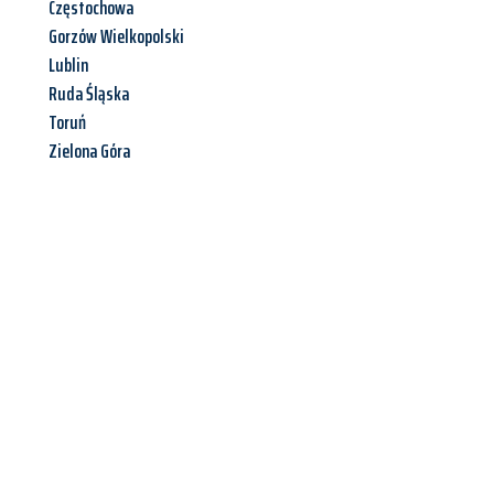
Częstochowa
Gorzów Wielkopolski
Lublin
Ruda Śląska
Toruń
Zielona Góra
Jetzt anfragen &
Angebot
mit Best-Preis
erhalten!
Schicken Sie uns jetzt Ihre unverbindliche Anfrage und sichern
Sie sich Ihr
individuelles Umzugsangebot für Ihr Anliegen in
Heilbronn
zum Best-Preis! Nutzen Sie die Gelegenheit für einen
stressfreien Umzug
mit maximalem Komfort: