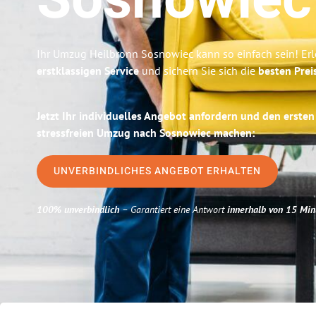
Sosnowiec
Ihr Umzug Heilbronn Sosnowiec kann so einfach sein! Er
erstklassigen Service
und sichern Sie sich die
besten Prei
Jetzt Ihr individuelles Angebot anfordern und den ersten
stressfreien Umzug nach Sosnowiec machen:
UNVERBINDLICHES ANGEBOT ERHALTEN
100% unverbindlich
– Garantiert eine Antwort
innerhalb von 15 Min