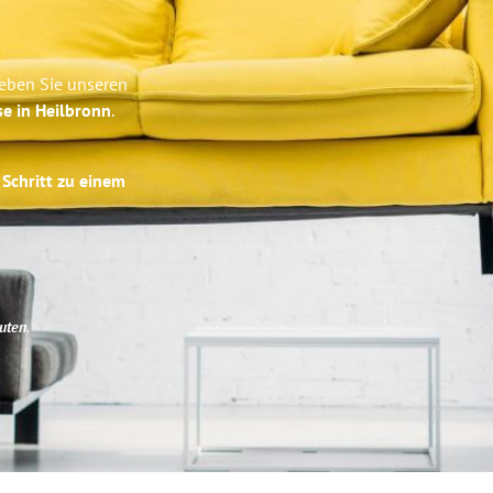
leben Sie unseren
se in Heilbronn
.
 Schritt zu einem
uten
.