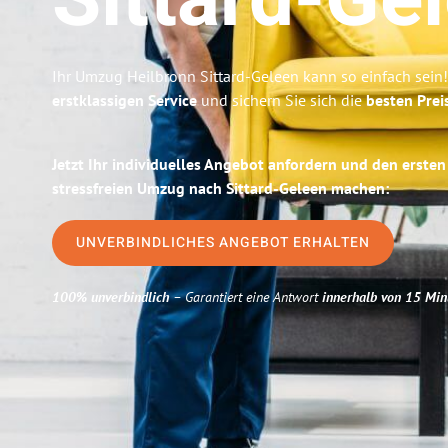
Sittard-Ge
Ihr Umzug Heilbronn Sittard-Geleen kann so einfach sein!
erstklassigen Service
und sichern Sie sich die
besten Prei
Jetzt Ihr individuelles Angebot anfordern und den ersten
stressfreien Umzug nach Sittard-Geleen machen:
UNVERBINDLICHES ANGEBOT ERHALTEN
100% unverbindlich
– Garantiert eine Antwort
innerhalb von 15 Min