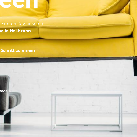
leen
 Erleben Sie unseren
se in Heilbronn
.
 Schritt zu einem
uten
.