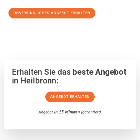
UNVERBINDLICHES ANGEBOT ERHALTEN
100% unverbindlich
– Garantiert eine Antwort
innerhalb von 15
Minuten
.
Erhalten Sie das
beste Angebot
in Heilbronn:
ANGEBOT ERHALTEN
Angebot
in 15 Minuten
(garantiert).