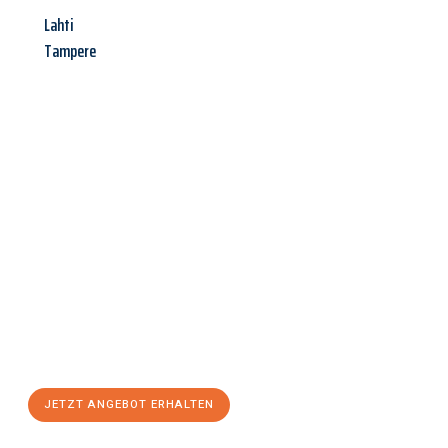
Lahti
Tampere
Jetzt anfragen &
Angebot
mit Best-Preis
erhalten!
Schicken Sie uns jetzt Ihre unverbindliche Anfrage und sichern
Sie sich Ihr
individuelles Umzugsangebot für Ihr Anliegen in
Heilbronn
zum Best-Preis! Nutzen Sie die Gelegenheit für einen
stressfreien Umzug
mit maximalem Komfort:
JETZT ANGEBOT ERHALTEN