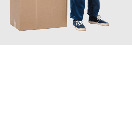
JETZT ANFRAGEN
Erleben Sie mit Umzugsmeister Kluge Heilbronn, wie
einfach und
stressfrei Ihr Umzug Heilbronn Rovaniemi
sein kann. Unser
Expertenteam steht bereit, um Ihnen einen reibungslosen
Übergang in Ihr neues Zuhause zu garantieren.