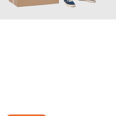
JETZT ANFRAGEN
Erleben Sie mit Umzugsmeister Kluge Heilbronn, wie
einfach und
stressfrei Ihr Umzug Heilbronn Oulu
sein kann. Unser
Expertenteam steht bereit, um Ihnen einen reibungslosen
Übergang in Ihr neues Zuhause zu garantieren.
Jetzt
unverbindliches Angebot
erhalten &
100€ sparen: