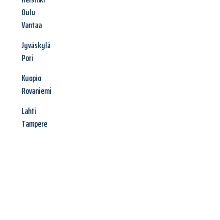
Oulu
Vantaa
Jyväskylä
Pori
Kuopio
Rovaniemi
Lahti
Tampere
Jetzt anfragen &
Angebot
mit Best-Preis
erhalten!