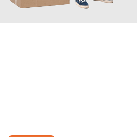
JETZT ANFRAGEN
Erleben Sie mit Umzugsmeister Kluge Heilbronn, wie
einfach und
stressfrei Ihr Umzug Heilbronn Warna
sein kann. Unser
Expertenteam steht bereit, um Ihnen einen reibungslosen
Übergang in Ihr neues Zuhause zu garantieren.
Jetzt
unverbindliches Angebot
erhalten &
100€ sparen: