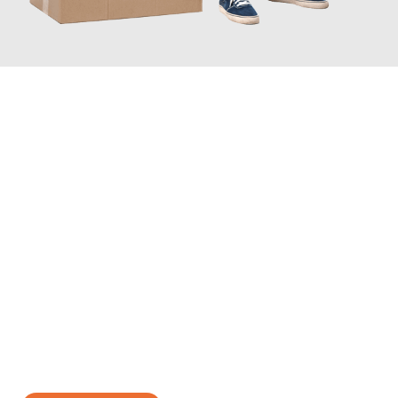
JETZT ANFRAGEN
Erleben Sie mit Umzugsmeister Kluge Heilbronn, wie
einfach und
stressfrei Ihr Umzug Heilbronn Burgas
sein kann. Unser
Expertenteam steht bereit, um Ihnen einen reibungslosen
Übergang in Ihr neues Zuhause zu garantieren.
Jetzt
unverbindliches Angebot
erhalten &
100€ sparen: