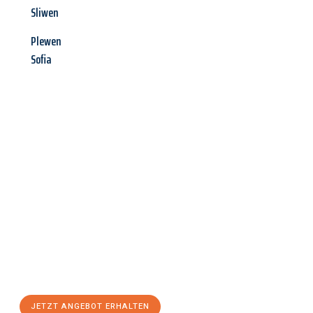
Sliwen
Plewen
Sofia
Jetzt anfragen &
Angebot
mit Best-Preis
erhalten!
Schicken Sie uns jetzt Ihre unverbindliche Anfrage und sichern
Sie sich Ihr
individuelles Umzugsangebot für Ihr Anliegen in
Heilbronn
zum Best-Preis! Nutzen Sie die Gelegenheit für einen
stressfreien Umzug
mit maximalem Komfort:
JETZT ANGEBOT ERHALTEN