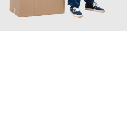
JETZT ANFRAGEN
Erleben Sie mit Umzugsmeister Kluge Heilbronn, wie
einfach und
stressfrei Ihr Umzug Heilbronn Budweis
sein kann. Unser
Expertenteam steht bereit, um Ihnen einen reibungslosen
Übergang in Ihr neues Zuhause zu garantieren.
Jetzt
unverbindliches Angebot
erhalten &
100€ sparen: