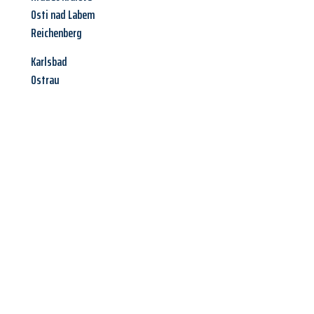
Osti nad Labem
Reichenberg
Karlsbad
Ostrau
Jetzt anfragen &
Angebot
mit Best-Preis
erhalten!
Schicken Sie uns jetzt Ihre unverbindliche Anfrage und sichern
Sie sich Ihr
individuelles Umzugsangebot für Ihr Anliegen in
Heilbronn
zum Best-Preis! Nutzen Sie die Gelegenheit für einen
stressfreien Umzug
mit maximalem Komfort: