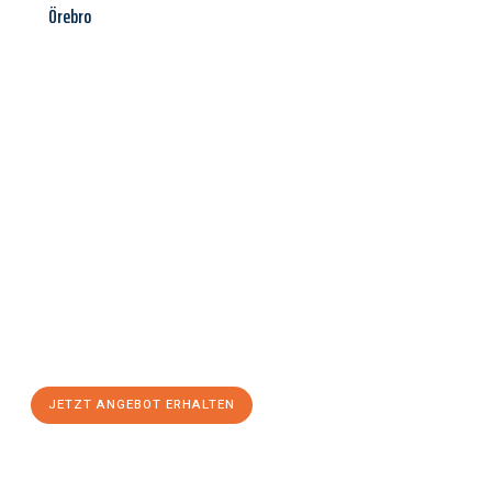
Örebro
Jetzt anfragen &
Angebot
mit Best-Preis
erhalten!
Schicken Sie uns jetzt Ihre unverbindliche Anfrage und sichern
Sie sich Ihr
individuelles Umzugsangebot für Ihr Anliegen in
Heilbronn
zum Best-Preis! Nutzen Sie die Gelegenheit für einen
stressfreien Umzug
mit maximalem Komfort:
JETZT ANGEBOT ERHALTEN