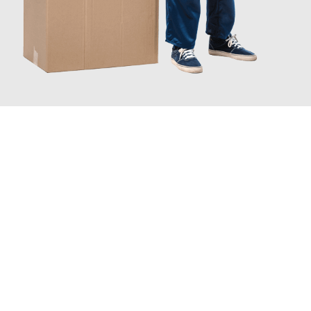
JETZT ANFRAGEN
Erleben Sie mit Umzugsmeister Kluge Heilbronn, wie
einfach und
stressfrei Ihr Umzug Heilbronn Linköping
sein kann. Unser
Expertenteam steht bereit, um Ihnen einen reibungslosen
Übergang in Ihr neues Zuhause zu garantieren.