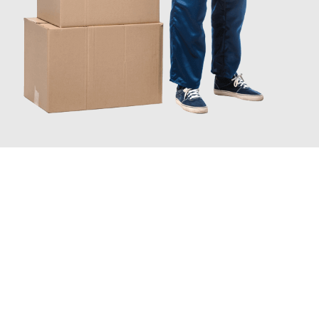
JETZT ANFRAGEN
Erleben Sie mit Umzugsmeister Kluge Heilbronn, wie
einfach und
stressfrei Ihr Umzug Heilbronn Lillehammer
sein kann. Unser
Expertenteam steht bereit, um Ihnen einen reibungslosen