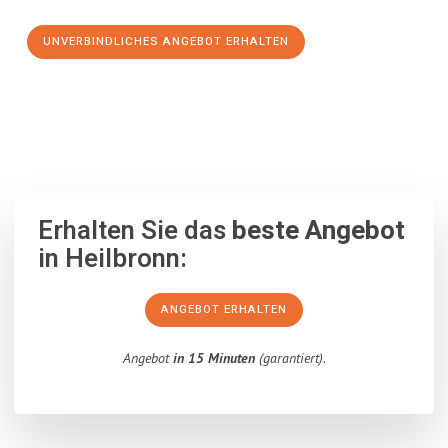
UNVERBINDLICHES ANGEBOT ERHALTEN
100% unverbindlich
– Garantiert eine Antwort
innerhalb von 15
Minuten
.
Erhalten Sie das
beste Angebot
in Heilbronn:
ANGEBOT ERHALTEN
Angebot
in 15 Minuten
(garantiert).