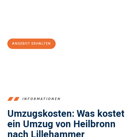
Übergang in Ihr neues Zuhause zu garantieren.
Jetzt
unverbindliches Angebot
erhalten &
100€ sparen:
ANGEBOT ERHALTEN
+4915792653378
INFORMATIONEN
Umzugskosten: Was kostet
ein Umzug von Heilbronn
nach Lillehammer