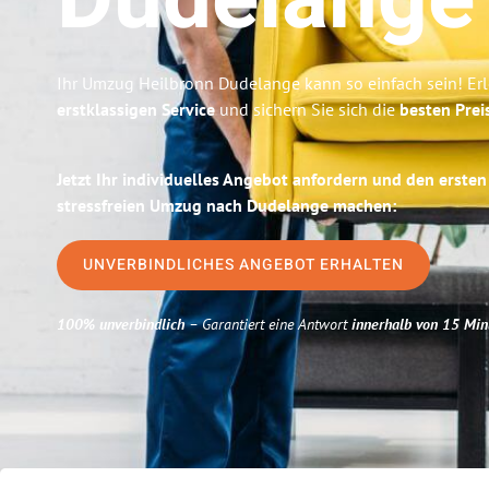
Dudelange
Ihr Umzug Heilbronn Dudelange kann so einfach sein! Er
erstklassigen Service
und sichern Sie sich die
besten Prei
Jetzt Ihr individuelles Angebot anfordern und den ersten
stressfreien Umzug nach Dudelange machen:
UNVERBINDLICHES ANGEBOT ERHALTEN
100% unverbindlich
– Garantiert eine Antwort
innerhalb von 15 Min