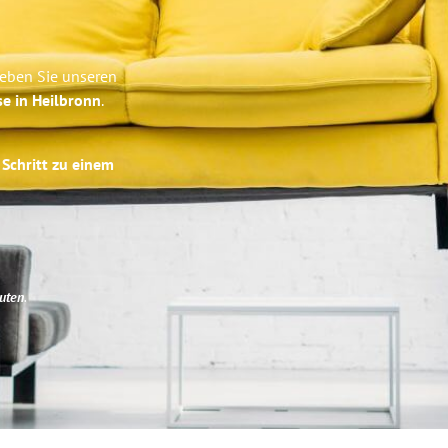
leben Sie unseren
se in Heilbronn
.
 Schritt zu einem
uten
.