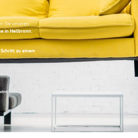
en Sie unseren
se in Heilbronn
.
 Schritt zu einem
uten
.