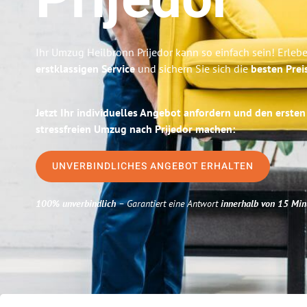
Prijedor
Ihr Umzug Heilbronn Prijedor kann so einfach sein! Erleb
erstklassigen Service
und sichern Sie sich die
besten Prei
Jetzt Ihr individuelles Angebot anfordern und den ersten
stressfreien Umzug nach Prijedor machen:
UNVERBINDLICHES ANGEBOT ERHALTEN
100% unverbindlich
– Garantiert eine Antwort
innerhalb von 15 Min