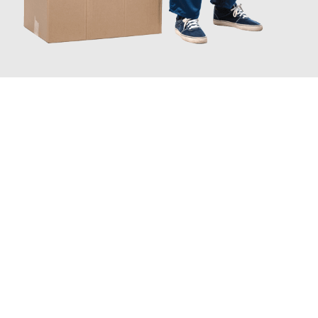
JETZT ANFRAGEN
Erleben Sie mit Umzugsmeister Kluge Heilbronn, wie
einfach und
stressfrei Ihr Umzug Heilbronn Roskilde
sein kann. Unser
Expertenteam steht bereit, um Ihnen einen reibungslosen
Übergang in Ihr neues Zuhause zu garantieren.
Jetzt
unverbindliches Angebot
erhalten &
100€ sparen: